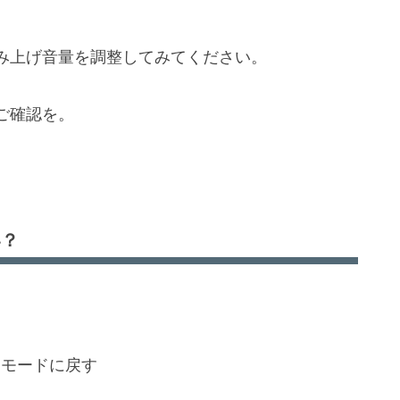
場合はエンジンを変える
合は、インストールできます
み上げ音量を調整してみてください。
コンが出た場合、消すには？
ご確認を。
い？
、
るモードに戻す