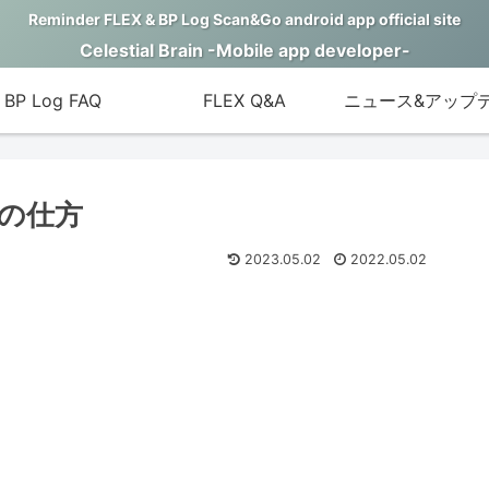
Reminder FLEX & BP Log Scan&Go android app official site
Celestial Brain -Mobile app developer-
BP Log FAQ
FLEX Q&A
ニュース&アップ
の仕方
2023.05.02
2022.05.02