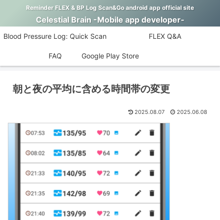
Reminder FLEX & BP Log Scan&Go android app official site
Celestial Brain -Mobile app developer-
Blood Pressure Log: Quick Scan
FLEX Q&A
FAQ
Google Play Store
朝と夜の平均に含める時間帯の変更
2025.08.07
2025.06.08