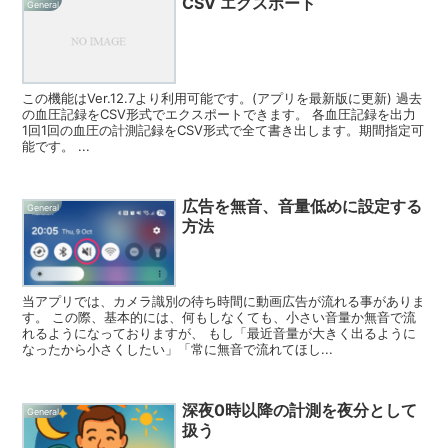
CSV エクスポート
General
この機能はVer.12.7より利用可能です。(アプリを最新版に更新) 過去
の血圧記録をCSV形式でエクスポートできます。 各血圧記録を出力
1回1回の血圧の計測記録をCSV形式で全て書き出します。期間指定可
能です。 ...
広告を無音、音量低めに設定する
General
方法
当アプリでは、カメラ識別の待ち時間に動画広告が流れる事がありま
す。 この際、基本的には、何もしなくても、小さい音量か無音で流
れるようになっておりますが、 もし「最近音量が大きく出るように
なったから小さくしたい」「常に無音で流れてほし...
深夜0時以降の計測を夜分として
General
扱う