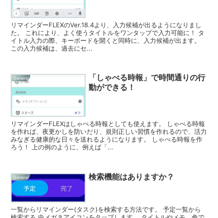
リマインダーFLEXのVer.18.4より、入力候補が出るようになりまし
た。 これにより、よく使うタイトルをワンタップで入力可能に！ タ
イトル入力の際、キーボードを開くと同時に、入力候補が出ます。
この入力候補は、過去にセ...
「しゃべる時報」で時間通りの行
General
動ができる！
リマインダーFLEXはしゃべる時報としても使えます。 しゃべる時報
を作れば、夜更かしを防いだり、規則正しい習慣を作れるので、活力
みなぎる健康的な日々を送れるようになります。 しゃべる時報を作
ろう！ 上の例のように、例えば「...
検索機能はありますか？
General
一覧からリマインダー(タスク)を検索する方法です。 予定一覧から
検索する 虫メガネアイコンをタップします。 タイトルやメモ、色で