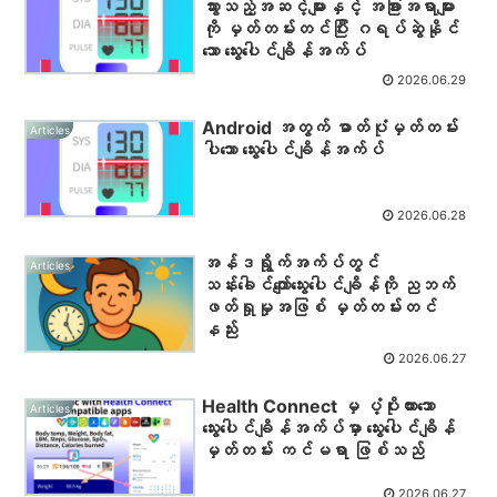
သွားသည့်အဆင့်များနှင့် အခြားအရာများ
ကို မှတ်တမ်းတင်ပြီး ဂရပ်ဆွဲနိုင်
သော သွေးပေါင်ချိန်အက်ပ်
2026.06.29
Android အတွက် ဓာတ်ပုံမှတ်တမ်း
Articles
ပါသော သွေးပေါင်ချိန်အက်ပ်
2026.06.28
အန်ဒရွိုက်အက်ပ်တွင်
Articles
သန်းခေါင်ကျော်သွေးပေါင်ချိန်ကို ညဘက်
ဖတ်ရှုမှုအဖြစ် မှတ်တမ်းတင်
နည်း
2026.06.27
Health Connect မှ ပံ့ပိုးထားသော
Articles
သွေးပေါင်ချိန်အက်ပ်မှာ သွေးပေါင်ချိန်
မှတ်တမ်း ကင်မရာ ဖြစ်သည်
2026.06.27