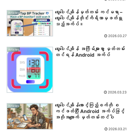
သွေးပေါင်ချိန်မှတ်တမ်း ကင်မရာ –
Articles
သွေးပေါင်ချိန်တိုင်းကိရိယာမှဖတ်ရှု
သည့်အက်ပ်။
2026.03.27
သွေးပေါင်ချိန် အကြိမ်များစွာ မှတ်တမ်း
Articles
တင်ရန် Android အက်ပ်
2026.03.23
သွေးပေါင်ချိန်စောင့်ကြည့်စက်ကို စ
Articles
ကင်ဖတ်ပြီး Android အက်ပ်ဖြင့်
အလိုအလျောက် မှတ်တမ်းတင်ပါ
2026.03.21