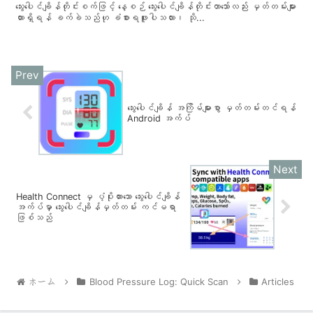
သွေးပေါင်ချိန်တိုင်းစက်ဖြင့် နေ့စဉ် သွေးပေါင်ချိန်တိုင်းတာသော်လည်း မှတ်တမ်းများ
ထားရှိရန် ခက်ခဲသည်ဟု ခံစားရဖူးပါသလား၊ သို...
သွေးပေါင်ချိန် အကြိမ်များစွာ မှတ်တမ်းတင်ရန်
Android အက်ပ်
Health Connect မှ ပံ့ပိုးထားသော သွေးပေါင်ချိန်
အက်ပ်မှာ သွေးပေါင်ချိန်မှတ်တမ်း ကင်မရာ
ဖြစ်သည်
ホーム
Blood Pressure Log: Quick Scan
Articles