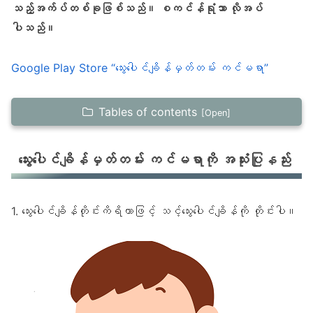
သည့်အက်ပ်တစ်ခုဖြစ်သည်။ စကင်န်ရုံသာ လိုအပ်
ပါသည်။
Google Play Store “သွေးပေါင်ချိန်မှတ်တမ်း ကင်မရာ”
Tables of contents
သွေးပေါင်ချိန်မှတ်တမ်း ကင်မရာကို အသုံးပြုနည်း
သွေးပေါင်ချိန်မှတ်တမ်း ကင်မရာကို အသုံးပြုနည်း
တစ်နေ့လျှင် အကြိမ်များစွာ တိုင်းတာနိုင်ပြီး နေ့စဉ်
ပျမ်းမျှကို အလိုအလျောက် တွက်ချက်ပေးမည်။
Omron, Citizen, Tanita နှင့် အခြားအမှတ်
1. သွေးပေါင်ချိန်တိုင်းကိရိယာဖြင့် သင့်သွေးပေါင်ချိန်ကို တိုင်းပါ။
တံဆိပ်များနှင့် တွဲဖက်အသုံးပြုနိုင်ပါသည်။
သွေးပေါင်ချိန်မှတ်တမ်း ကင်မရာအက်ပ်ဖြင့် ပုံ
မှန် မှတ်တမ်းတင်ပါ။