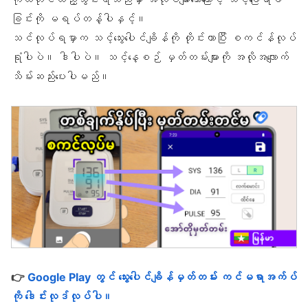
ခြင်းကို မရပ်တန့်ပါနှင့်။
သင်လုပ်ရမှာက သင့်သွေးပေါင်ချိန်ကို တိုင်းတာပြီး စကင်န်လုပ်
ရုံပါပဲ။ ဒါပါပဲ။ သင့်နေ့စဉ် မှတ်တမ်းများကို အလိုအလျောက်
သိမ်းဆည်းပေးပါမည်။
👉
Google Play တွင် သွေးပေါင်ချိန်မှတ်တမ်း ကင်မရာအက်ပ်
ကို ဒေါင်းလုဒ်လုပ်ပါ။