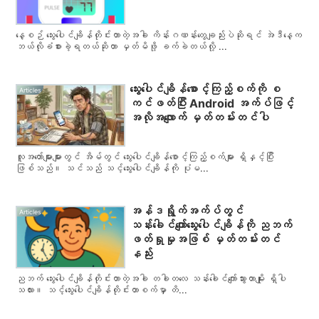
နေ့စဉ် သွေးပေါင်ချိန်တိုင်းတာတဲ့အခါ ကိန်းဂဏန်းတွေချည်းပဲဆိုရင် အဲဒီနေ့က
ဘယ်လိုခံစားခဲ့ရတယ်ဆိုတာ မှတ်မိဖို့ ခက်ခဲတယ်လို့ ...
သွေးပေါင်ချိန်စောင့်ကြည့်စက်ကို စ
Articles
ကင်ဖတ်ပြီး Android အက်ပ်ဖြင့်
အလိုအလျောက် မှတ်တမ်းတင်ပါ
လူအတော်များများတွင် အိမ်တွင် သွေးပေါင်ချိန်စောင့်ကြည့်စက်များ ရှိနှင့်ပြီး
ဖြစ်သည်။ သင်သည် သင့်သွေးပေါင်ချိန်ကို ပုံမ...
အန်ဒရွိုက်အက်ပ်တွင်
Articles
သန်းခေါင်ကျော်သွေးပေါင်ချိန်ကို ညဘက်
ဖတ်ရှုမှုအဖြစ် မှတ်တမ်းတင်
နည်း
ညဘက် သွေးပေါင်ချိန်တိုင်းတာတဲ့အခါ တခါတလေ သန်းခေါင်ကျော်သွားတာမျိုး ရှိပါ
သလား။ သင့်သွေးပေါင်ချိန်တိုင်းတာစက်မှာ တိ...