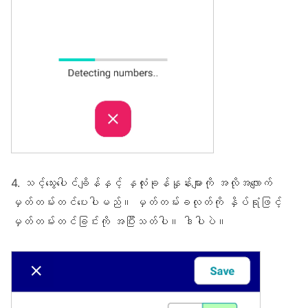
4. သင့်သွေးပေါင်ချိန်နှင့် နှလုံးခုန်နှုန်းများကို အလိုအလျောက်
မှတ်တမ်းတင်ပေးပါမည်။ မှတ်တမ်းခလုတ်ကို နှိပ်ရုံဖြင့်
မှတ်တမ်းတင်ခြင်းကို အပြီးသတ်ပါ။ ဒါပါပဲ။