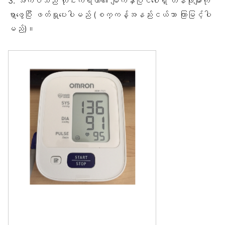
3. အက်ပ်သည် တိုင်းကိရိယာ၏ မျက်နှာပြင်ပေါ်ရှိ တန်ဖိုးများကို
ရှာဖွေပြီး ဖတ်ရှုပေးပါမည် (စက္ကန့်အနည်းငယ်သာ ကြာမြင့်ပါ
မည်)။