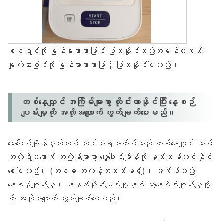
စခရင်ကို မြန်မာဘာသာဖြင့် ပြသနိုင်သည်အမှန်တကယ်
မျက်နှာပြင်ကို မြန်မာဘာသာဖြင့် ပြသနိုင်ပါသည်။
တစ်နေ့လျှင် အကြိမ်များစွာ တိုင်းတာနိုင်ပြီး နေ့စဉ်
ပျမ်းမျှကို အလိုအလျောက် တွက်ချက်ပေးမည်။
သွေးပေါင်ချိန်မှတ်တမ်း ကင်မရာအက်ပ်သည် တစ်နေ့လျှင် သင်
အလိုရှိသလောက် အကြိမ်များစွာ သွေးပေါင်ချိန်ကို မှတ်တမ်းတင်နိုင်
စေပါသည်။ (အခမဲ့ အကန့်အသတ်မရှိ)။ အက်ပ်သည်
နေ့စဉ်ပျမ်းမျှ၊ နံနက်ပိုင်းပျမ်းမျှနှင့် ညနေပိုင်းပျမ်းမျှတို့
ကို အလိုအလျောက် တွက်ချက်ပေးမည်။