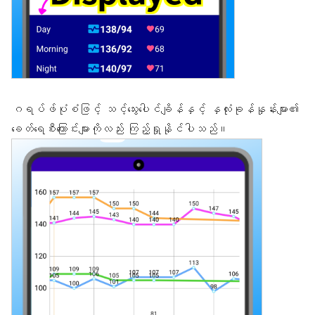
ဂရပ်ဖ်ပုံစံဖြင့် သင့်သွေးပေါင်ချိန်နှင့် နှလုံးခုန်နှုန်းများ၏
ခေတ်ရေစီးကြောင်းများကိုလည်း ကြည့်ရှုနိုင်ပါသည်။