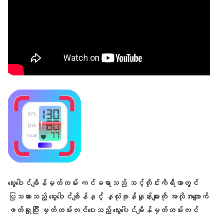
သွေးပေါင်ချိန်မှတ်တမ်း ကင်မရာသည် သင့်တိုင်းကိရိယာတွင်
ပြသထားသည့် သွေးပေါင်ချိန်နှင့် နှလုံးခုန်နှုန်းများကို အလိုအလျောက်
ဖတ်ရှုပြီး မှတ်တမ်းတင်ပေးသည့် သွေးပေါင်ချိန်မှတ်တမ်းတင်