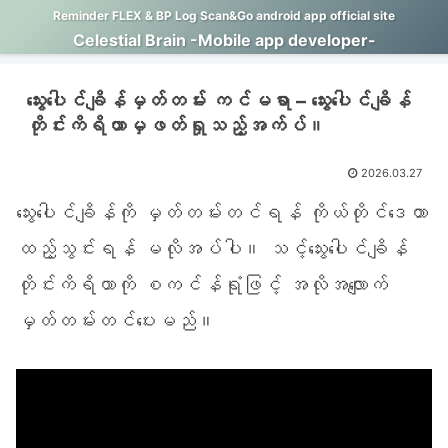
Reminder FLEX & BP Log Scan&Go android app official site
Celestial Brain -Mobile app developer-
သွေးပေါင်ချိန်မှတ်တမ်း ကင်မရာ – သွေးပေါင်ချိန်
တိုင်းကိရိယာမှဖတ်ရှုသည့်အက်ပ်။
2026.03.27
သွေးပေါင်ချိန်ကို မှတ်တမ်းတင်ရန် ကိုယ်တိုင်ဒေတာ
ထည့်သွင်းရန် မလိုအပ်ပါ။ သင့်သွေးပေါင်ချိန်
တိုင်းကိရိယာကို စကင်န်ရုံဖြင့် အလိုအလျောက်
မှတ်တမ်းတင်ပေးမည်။