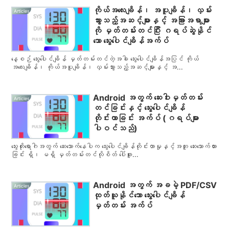
ကိုယ်အလေးချိန်၊ အပူချိန်၊ လှမ်း
Articles
သွားသည့်အဆင့်များနှင့် အခြားအရာများ
ကို မှတ်တမ်းတင်ပြီး ဂရပ်ဆွဲနိုင်
သော သွေးပေါင်ချိန်အက်ပ်
နေ့စဉ် သွေးပေါင်ချိန် မှတ်တမ်းတင်တဲ့အခါ သွေးပေါင်ချိန်အပြင် ကိုယ်
အလေးချိန်၊ ကိုယ်အပူချိန်၊ လှမ်းသွားသည့်အဆင့်များနှင့် အ...
Android အတွက် ဆေးဝါးမှတ်တမ်း
Articles
တင်ခြင်းနှင့် သွေးပေါင်ချိန်
တိုင်းတာခြင်း အက်ပ် (ဂရပ်များ
ပါဝင်သည်)
သွေးတိုးရောဂါအတွက် ဆေးသောက်နေပါက သွေးပေါင်ချိန်တိုင်းတာမှုနှင့်အတူ ဆေးသောက်ထား
ခြင်း ရှိ၊ မရှိ မှတ်တမ်းတင်လိုစိတ် ပေါ်ဖူး...
Android အတွက် အခမဲ့ PDF/CSV
Articles
ထုတ်ယူနိုင်သော သွေးပေါင်ချိန်
မှတ်တမ်း အက်ပ်