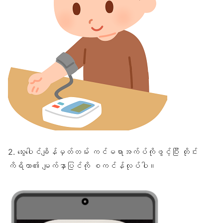
2. သွေးပေါင်ချိန်မှတ်တမ်း ကင်မရာအက်ပ်ကိုဖွင့်ပြီး တိုင်း
ကိရိယာ၏ မျက်နှာပြင်ကို စကင်န်လုပ်ပါ။