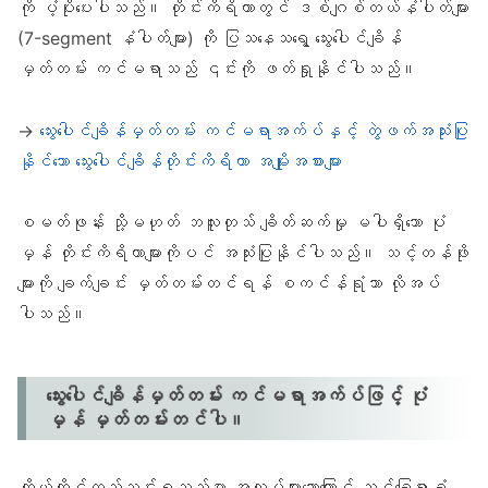
ကို ပံ့ပိုးပေးပါသည်။ တိုင်းကိရိယာတွင် ဒစ်ဂျစ်တယ်နံပါတ်များ
(7-segment နံပါတ်များ) ကို ပြသနေသရွေ့ သွေးပေါင်ချိန်
မှတ်တမ်း ကင်မရာသည် ၎င်းကို ဖတ်ရှုနိုင်ပါသည်။
→
သွေးပေါင်ချိန်မှတ်တမ်း ကင်မရာအက်ပ်နှင့် တွဲဖက်အသုံးပြု
နိုင်သော သွေးပေါင်ချိန်တိုင်းကိရိယာ အမျိုးအစားများ
စမတ်ဖုန်း သို့မဟုတ် ဘလူးတုသ် ချိတ်ဆက်မှု မပါရှိသော ပုံ
မှန် တိုင်းကိရိယာများကိုပင် အသုံးပြုနိုင်ပါသည်။ သင့်တန်ဖိုး
များကို ချက်ချင်း မှတ်တမ်းတင်ရန် စကင်န်ရုံသာ လိုအပ်
ပါသည်။
သွေးပေါင်ချိန်မှတ်တမ်း ကင်မရာအက်ပ်ဖြင့် ပုံ
မှန် မှတ်တမ်းတင်ပါ။
ကိုယ်တိုင်ထည့်သွင်းရသည်မှာ အလုပ်များသောကြောင့် သင့်ခြေရာခံ