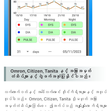
Omron, Citizen, Tanita နှင့် အခြားအမှတ်
တံဆိပ်များနှင့် တွဲဖက်အသုံးပြုနိုင်ပါသည်။
လက်ကောက်ဝတ်နှင့် အပေါ်လက်မောင်း တိုင်းကိရိယာများနှင့် အလုပ်
လုပ်ပါသည်။ Omron, Citizen, Tanita သို့မဟုတ် အခြား
အမှတ်တံဆိပ်များဖြစ်စေ၊ ဤအက်ပ်သည် အမျိုးမျိုးသော ကိရိယာများ