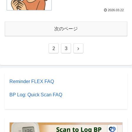
2026.03.22
次のページ
2
3
Reminder FLEX FAQ
BP Log: Quick Scan FAQ