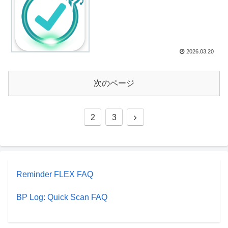
2026.03.20
次のページ
2
3
Reminder FLEX FAQ
BP Log: Quick Scan FAQ