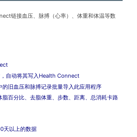
程序导入血压、脉搏和心率数据
onnect链接血压、脉搏（心率）、体重和体温等数
重、体脂百分比、步数等
数
题
ct功能吗？
ct
用程序的数据导入快速血压记录吗？
将其写入Health Connect
用程序中的旧血压和脉搏记录批量导入此应用程序
nect的血压应用程序的人
、体重、体脂百分比、去脂体重、步数、距离、总消耗卡路
索30天以上的数据