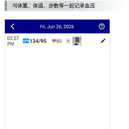
与体重、体温、步数等一起记录血压