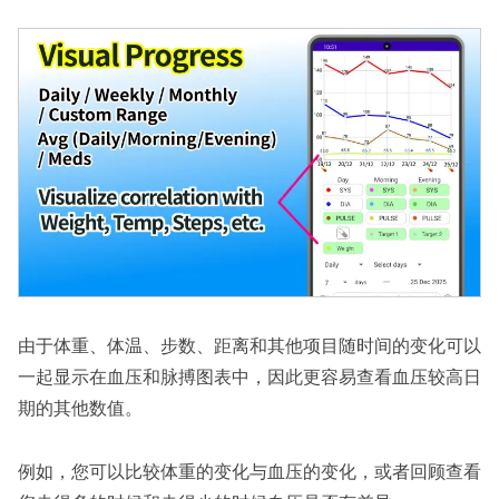
由于体重、体温、步数、距离和其他项目随时间的变化可以
一起显示在血压和脉搏图表中，因此更容易查看血压较高日
期的其他数值。
例如，您可以比较体重的变化与血压的变化，或者回顾查看