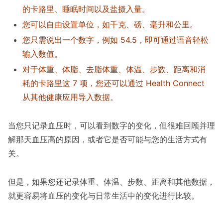
的卡路里、睡眠时间以及盐摄入量。
您可以自由设置单位，如千克、磅、毫升和公里。
您只需说出一个数字，例如 54.5，即可通过语音轻松
输入数值。
对于体重、体脂、去脂体重、体温、步数、距离和消
耗的卡路里这 7 项，您还可以通过 Health Connect
从其他健康应用导入数据。
当您只记录血压时，可以看到数字的变化，但很难回顾并理
解那天血压高的原因，或者它是否可能与您的生活方式有
关。
但是，如果您还记录体重、体温、步数、距离和其他数据，
就更容易将血压的变化与日常生活中的变化进行比较。