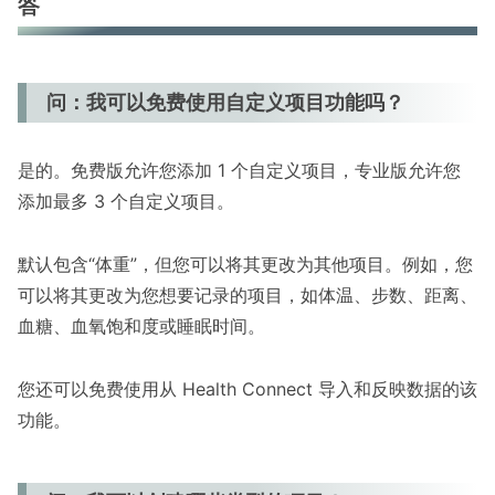
答
问：我可以免费使用自定义项目功能吗？
是的。免费版允许您添加 1 个自定义项目，专业版允许您
添加最多 3 个自定义项目。
默认包含“体重”，但您可以将其更改为其他项目。例如，您
可以将其更改为您想要记录的项目，如体温、步数、距离、
血糖、血氧饱和度或睡眠时间。
您还可以免费使用从 Health Connect 导入和反映数据的该
功能。