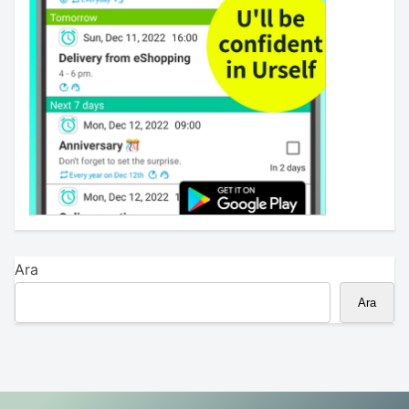
Ara
Ara