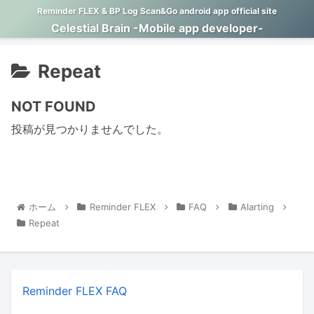
Reminder FLEX & BP Log Scan&Go android app official site
Celestial Brain -Mobile app developer-
Repeat
NOT FOUND
投稿が見つかりませんでした。
ホーム
Reminder FLEX
FAQ
Alarting
Repeat
Reminder FLEX FAQ