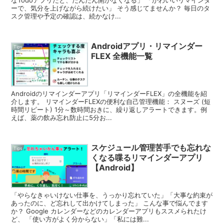
ーで、気分を上げながら続けたい」 そう感じてませんか？ 毎日のタ
スク管理や予定の確認は、続かなけ...
Androidアプリ・リマインダー
Tips
FLEX 全機能一覧
Androidのリマインダーアプリ「リマインダーFLEX」の全機能を紹
介します。 リマインダーFLEXの便利な自己管理機能： スヌーズ (短
時間リピート) 1分～数時間おきに、繰り返しアラートできます。例
えば、薬の飲み忘れ防止に5分お...
スケジュール管理苦手でも忘れな
Tips
くなる喋るリマインダーアプリ
【Android】
「やらなきゃいけない仕事を、うっかり忘れていた」「大事な約束が
あったのに、ど忘れして出かけてしまった」 こんな事で悩んでます
か？ Google カレンダーなどのカレンダーアプリもススメられたけ
ど、 「使い方がよく分からない」「私には難...