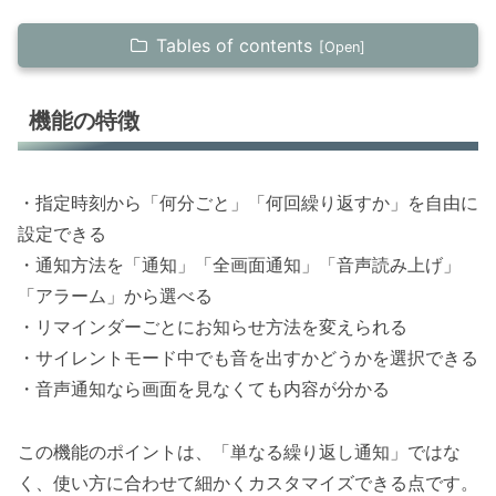
Tables of contents
機能の特徴
機能の特徴
使い方（10分ごとのリピート設定）
Q&A（よくある質問）
・指定時刻から「何分ごと」「何回繰り返すか」を自由に
シーン別の使用例
設定できる
仕事のタスク管理
・通知方法を「通知」「全画面通知」「音声読み上げ」
水分補給の習慣化
「アラーム」から選べる
薬の飲み忘れ防止
・リマインダーごとにお知らせ方法を変えられる
・サイレントモード中でも音を出すかどうかを選択できる
・音声通知なら画面を見なくても内容が分かる
この機能のポイントは、「単なる繰り返し通知」ではな
く、使い方に合わせて細かくカスタマイズできる点です。