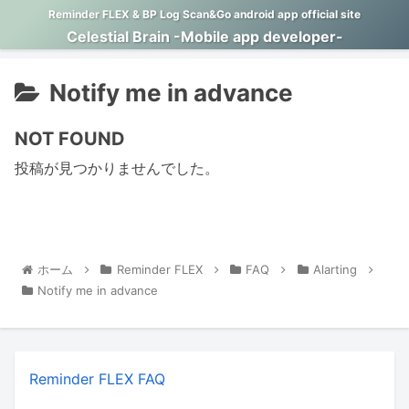
Reminder FLEX & BP Log Scan&Go android app official site
Celestial Brain -Mobile app developer-
Notify me in advance
NOT FOUND
投稿が見つかりませんでした。
ホーム
Reminder FLEX
FAQ
Alarting
Notify me in advance
Reminder FLEX FAQ