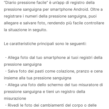
“Diario pressione facile” è un’app di registro della
registri della pressione sanguigna?
pressione sanguigna per smartphone Android. Oltre a
Questa app di registro della pressione
registrare i numeri della pressione sanguigna, puoi
sanguigna per Android con salvataggio di
allegare e salvare foto, rendendo più facile controllare
foto è consigliata per te se…
la situazione in seguito.
Inizia la registrazione della pressione
Le caratteristiche principali sono le seguenti:
sanguigna basata su foto su Android con
Diario pressione facile
・Allega foto dal tuo smartphone ai tuoi registri della
pressione sanguigna
・Salva foto dei pasti come colazione, pranzo e cena
insieme alla tua pressione sanguigna
・Allega una foto dello schermo del tuo misuratore di
pressione sanguigna e tieni un registro della
misurazione
・Rivedi le foto dei cambiamenti del corpo o delle