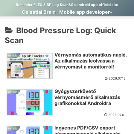
Reminder FLEX & BP Log Scan&Go android app official site
Celestial Brain -Mobile app developer-
Blood Pressure Log: Quick
Scan
Vérnyomás automatikus napló.
Articles
Az alkalmazás leolvassa a
vérnyomást a monitorról!
2026.07.13
Gyógyszerkövető
Articles
vérnyomásmérő alkalmazás
grafikonokkal Androidra
2026.07.01
Ingyenes PDF/CSV export
Articles
vérnyomásnapló alkalmazás