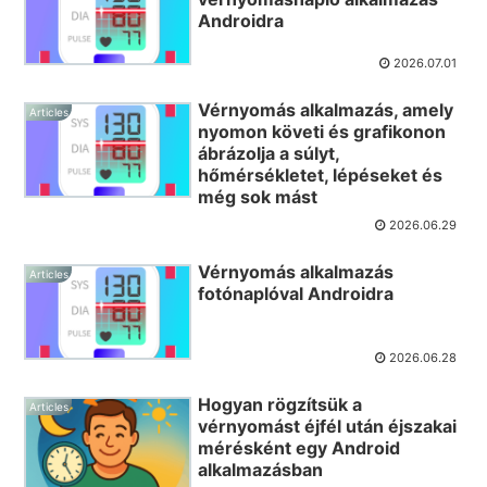
Androidra
2026.07.01
Vérnyomás alkalmazás, amely
Articles
nyomon követi és grafikonon
ábrázolja a súlyt,
hőmérsékletet, lépéseket és
még sok mást
2026.06.29
Vérnyomás alkalmazás
Articles
fotónaplóval Androidra
2026.06.28
Hogyan rögzítsük a
Articles
vérnyomást éjfél után éjszakai
mérésként egy Android
alkalmazásban