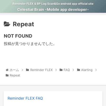
Reminder FLEX & BP Log Scan&Go android app official site
Celestial Brain -Mobile app developer-
Repeat
NOT FOUND
投稿が見つかりませんでした。
ホーム
Reminder FLEX
FAQ
Alarting
Repeat
Reminder FLEX FAQ