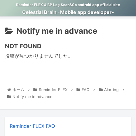
Reminder FLEX & BP Log Scan&Go android app official site
Celestial Brain -Mobile app developer-
Notify me in advance
NOT FOUND
投稿が見つかりませんでした。
ホーム
Reminder FLEX
FAQ
Alarting
Notify me in advance
Reminder FLEX FAQ