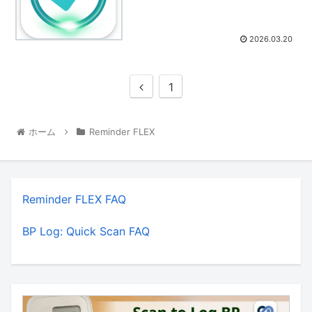
2026.03.20
1
ホーム
Reminder FLEX
Reminder FLEX FAQ
BP Log: Quick Scan FAQ