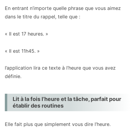
Options de répétition flexibles, telles que
En entrant n’importe quelle phrase que vous aimez
les jours de semaine uniquement
dans le titre du rappel, telle que :
Lit l’heure sans délai
Peut lire à voix haute même en mode
« Il est 17 heures. »
silencieux
« Il est 11h45. »
FAQ sur le signal horaire parlant
Q : Est-ce gratuit ?
l’application lira ce texte à l’heure que vous avez
Q : Puis-je modifier librement le contenu de
définie.
l’annonce horaire ?
Q : Sera-t-il lu à voix haute même lorsque
l’écran est éteint ?
Lit à la fois l’heure et la tâche, parfait pour
établir des routines
Q : Puis-je utiliser uniquement les
notifications ou les alarmes ?
Elle fait plus que simplement vous dire l’heure.
Cas d’utilisation des signaux horaires