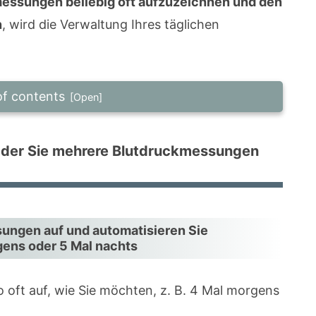
essungen beliebig oft aufzuzeichnen und den
n
, wird die Verwaltung Ihres täglichen
of contents
 der Sie mehrere Blutdruckmessungen
t der Sie mehrere Blutdruckmessungen
essungen auf und automatisieren Sie
morgens oder 5 Mal nachts
rzeit ohne Zeitbeschränkungen auf
ungen auf und automatisieren Sie
gens oder 5 Mal nachts
hschnittswerte für linken und rechten Arm
oft auf, wie Sie möchten, z. B. 4 Mal morgens
ch auf, indem Sie Ihr Blutdruckmessgerät