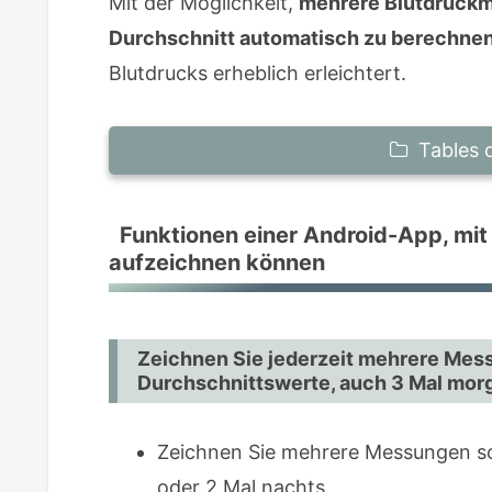
Mit der Möglichkeit,
mehrere Blutdruckm
Durchschnitt automatisch zu berechne
Blutdrucks erheblich erleichtert.
Tables 
Funktionen einer Android-App, mit
Funktionen einer Android-App, mi
aufzeichnen können
aufzeichnen können
Zeichnen Sie jederzeit mehrere M
Durchschnittswerte, auch 3 Mal 
Zeichnen Sie Ihren Blutdruck jede
Zeichnen Sie jederzeit mehrere Mess
Durchschnittswerte, auch 3 Mal mor
Verfolgen und berechnen Sie Durc
separat
Zeichnen Sie mehrere Messungen so 
Zeichnen Sie Messwerte automatis
oder 2 Mal nachts