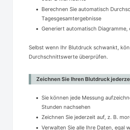
scannen
Berechnen Sie automatisch Durchsc
Häufig gestellte Fragen (Q&A)
Tagesgesamtergebnisse
F. Ist diese App kostenlos nutzbar
Generiert automatisch Diagramme, 
F. Kann die App den Blutdruck se
Selbst wenn Ihr Blutdruck schwankt, kön
Empfohlen für Leute wie Sie
Durchschnittswerte überprüfen.
Zusammenfassung: Erleichtern Sie 
Blutdruckmessungen
Zeichnen Sie Ihren Blutdruck jederz
Sie können jede Messung aufzeichne
Stunden nachsehen
Zeichnen Sie jederzeit auf, z. B. m
Verwalten Sie alle Ihre Daten, egal