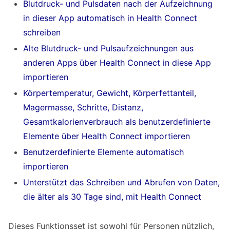
Blutdruck- und Pulsdaten nach der Aufzeichnung
Diagrammen anzeigen
in dieser App automatisch in Health Connect
Health Connect Blutdruck-App FAQ
schreiben
F. Kann ich die Health Connect-Funktionen
Alte Blutdruck- und Pulsaufzeichnungen aus
kostenlos nutzen?
anderen Apps über Health Connect in diese App
F. Kann ich Daten aus einer Gewichts-App
importieren
oder Körpertemperatur-App in Schnelles
Körpertemperatur, Gewicht, Körperfettanteil,
Blutdrucktagebuch importieren?
Magermasse, Schritte, Distanz,
Gesamtkalorienverbrauch als benutzerdefinierte
Empfohlen für alle, die eine Blutdruck-App
Elemente über Health Connect importieren
suchen, die Health Connect unterstützt
Benutzerdefinierte Elemente automatisch
importieren
Unterstützt das Schreiben und Abrufen von Daten,
die älter als 30 Tage sind, mit Health Connect
Dieses Funktionsset ist sowohl für Personen nützlich,