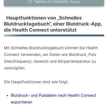
Tables of contents
Hauptfunktionen von „Schnelles
Blutdrucktagebuch“, einer Blutdruck-App, die
Hauptfunktionen von „Schnelles
Blutdrucktagebuch“, einer Blutdruck-App,
Health Connect unterstützt
die Health Connect unterstützt
Blutdruck- und Pulsdaten nach Health
Connect exportieren
Mit Schnelles Blutdrucktagebuch können Sie Health
Blutdruck-, Puls- und Herzfrequenzdaten aus
Connect verwenden, um Daten wie Blutdruck, Puls
anderen Apps über Health Connect
(Herzfrequenz), Gewicht und Körpertemperatur zu
importieren
verknüpfen.
Körpertemperatur, Gewicht, Körperfettanteil,
Schritte und mehr von Health Connect
Die Hauptfunktionen sind wie folgt.
importieren
Blutdruck- und Pulsdaten nach Health Connect
Blutdruck zusammen mit Gewicht,
exportieren
Körpertemperatur und Schritten in