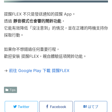
提醒FLEX 不只是發送通知的提醒 App。
透過
靜音模式也會響的鬧鈴功能
，
它能有效降低「沒注意到」的情況，並在正確的時機支持你
採取行動。
如果你不想錯過任何重要行程，
歡迎安裝 提醒FLEX，親自體驗這項鬧鈴功能。
→
前往 Google Play 下載 提醒FLEX
Tips
Twitter
Facebook
はてブ