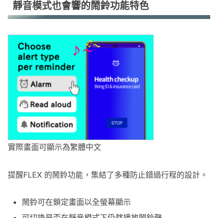
靜音模式也會響的鬧鈴功能特色
鬧鈴功能常見問題 FAQ
鬧鈴功能的使用情境範例
總結：當通知不夠時，就交給可靠的鬧鈴
實際畫面可顯示為繁體中文
提醒FLEX 的鬧鈴功能，集結了多種防止錯過行程的設計。
鬧鈴可在鎖定畫面以全螢幕顯示
可切換是否在靜音模式下仍然播放鬧鈴聲