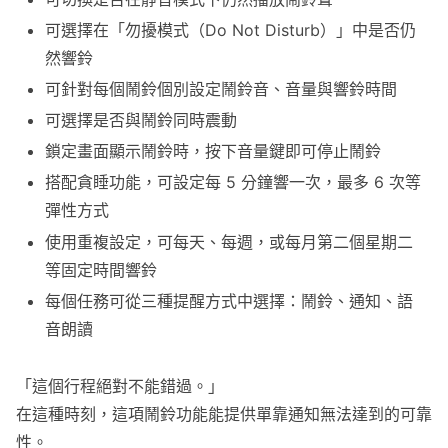
可選擇在「勿擾模式（Do Not Disturb）」中是否仍
然響鈴
可針對每個鬧鈴個別設定鬧鈴音、音量與響鈴時間
可選擇是否與鬧鈴同時震動
鎖定畫面顯示鬧鈴時，按下音量鍵即可停止鬧鈴
搭配貪睡功能，可設定每 5 分鐘響一次，最多 6 次等
彈性方式
使用重複設定，可每天、每週，或每月第二個星期二
等固定時間響鈴
每個任務可從三種提醒方式中選擇：鬧鈴、通知、語
音朗讀
「這個行程絕對不能錯過。」
在這種時刻，這項鬧鈴功能能提供單靠通知無法達到的可靠
性。