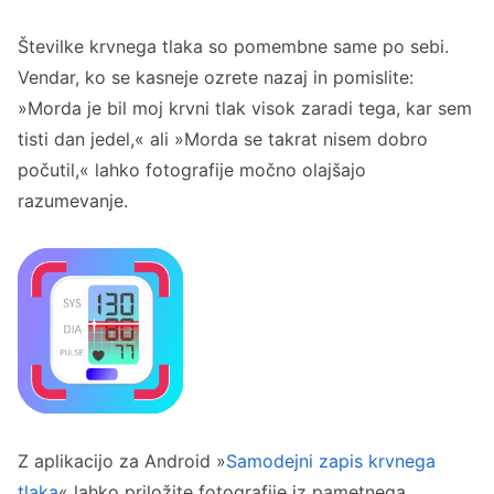
Številke krvnega tlaka so pomembne same po sebi.
Vendar, ko se kasneje ozrete nazaj in pomislite:
»Morda je bil moj krvni tlak visok zaradi tega, kar sem
tisti dan jedel,« ali »Morda se takrat nisem dobro
počutil,« lahko fotografije močno olajšajo
razumevanje.
Z aplikacijo za Android »
Samodejni zapis krvnega
tlaka
« lahko priložite fotografije iz pametnega