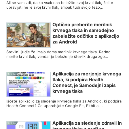
Ali se vam zdi, da ko vsak dan beležite svoj krvni tlak, želite
upravljati ne le svoj krvni tlak, ampak tudi svojo težo,...
Optično preberite merilnik
Articles
krvnega tlaka in samodejno
zabeležite odčitke z aplikacijo
za Android
Številni ljudje že imajo doma merilnik krvnega tlaka. Redno
merite krvni tlak, vendar je beleženje številk druga zgo...
Aplikacija za merjenje krvnega
Articles
tlaka, ki podpira Health
Connect, je Samodejni zapis
krvnega tlaka
Iščete aplikacijo za sledenje krvnega tlaka za Android, ki podpira
Health Connect? Če uporabljate Google Fit, Fitbit al...
Aplikacija za sledenje zdravil in
Articles
krvnega tlaka z grafi za