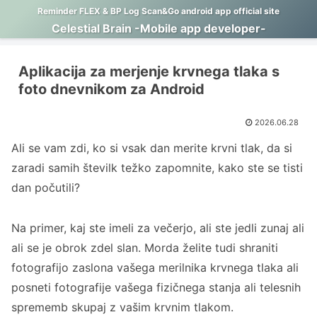
Reminder FLEX & BP Log Scan&Go android app official site
Celestial Brain -Mobile app developer-
Aplikacija za merjenje krvnega tlaka s
foto dnevnikom za Android
2026.06.28
Ali se vam zdi, ko si vsak dan merite krvni tlak, da si
zaradi samih številk težko zapomnite, kako ste se tisti
dan počutili?
Na primer, kaj ste imeli za večerjo, ali ste jedli zunaj ali
ali se je obrok zdel slan. Morda želite tudi shraniti
fotografijo zaslona vašega merilnika krvnega tlaka ali
posneti fotografije vašega fizičnega stanja ali telesnih
sprememb skupaj z vašim krvnim tlakom.