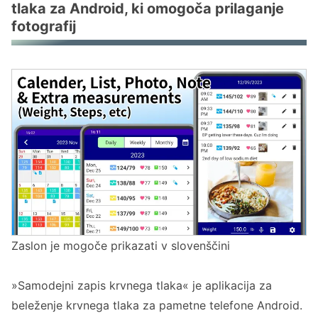
tlaka za Android, ki omogoča prilaganje
Priložite fotografije obrokov k svojim
fotografij
zapisom krvnega tlaka
Shranjujte fotografije zaslona vašega
merilnika krvnega tlaka kot del vašega
zapisa
Priložite fotografije k preteklim zapisom
krvnega tlaka
Vprašanja in odgovori o aplikacijah za
beleženje krvnega tlaka s fotografijami
V. Ali lahko funkcijo prilaganja fotografij
uporabljam brezplačno?
Zaslon je mogoče prikazati v slovenščini
V. Koliko fotografij lahko posnamem?
V. Kakšne so prednosti prilaganja fotografij
»Samodejni zapis krvnega tlaka« je aplikacija za
k zapisom krvnega tlaka?
beleženje krvnega tlaka za pametne telefone Android.