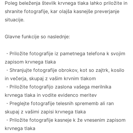
Ta aplikacija za Android za beleženje krvnega
Poleg beleženja številk krvnega tlaka lahko priložite in
tlaka z shranjevanjem fotografij je
shranite fotografije, kar olajša kasnejše preverjanje
priporočljiva za vas, če…
situacije.
Začnite beleženje krvnega tlaka na podlagi
Glavne funkcije so naslednje:
fotografij na Androidu z Samodejni zapis
krvnega tlaka
・Priložite fotografije iz pametnega telefona k svojim
zapisom krvnega tlaka
・Shranjujte fotografije obrokov, kot so zajtrk, kosilo
in večerja, skupaj z vašim krvnim tlakom
・Priložite fotografijo zaslona vašega merilnika
krvnega tlaka in vodite evidenco meritev
・Preglejte fotografije telesnih sprememb ali ran
skupaj z vašimi zapisi krvnega tlaka
・Priložite fotografije kasneje k že vnesenim zapisom
krvnega tlaka