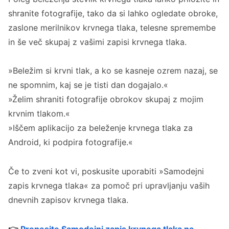
shranite fotografije, tako da si lahko ogledate obroke,
zaslone merilnikov krvnega tlaka, telesne spremembe
in še več skupaj z vašimi zapisi krvnega tlaka.
»Beležim si krvni tlak, a ko se kasneje ozrem nazaj, se
ne spomnim, kaj se je tisti dan dogajalo.«
»Želim shraniti fotografije obrokov skupaj z mojim
krvnim tlakom.«
»Iščem aplikacijo za beleženje krvnega tlaka za
Android, ki podpira fotografije.«
Če to zveni kot vi, poskusite uporabiti »Samodejni
zapis krvnega tlaka« za pomoč pri upravljanju vaših
dnevnih zapisov krvnega tlaka.
👉
Prenesite Samodejni zapis krvnega tlaka na