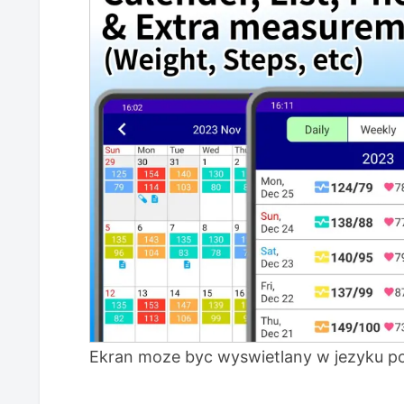
Pytania i odpowiedzi dotyczące apli
zdjęciami
P. Czy mogę korzystać z funkcji 
P. Ile zdjęć mogę nagrać?
P. Jakie są korzyści z dołączania 
Ta aplikacja do rejestrowania ciśni
jest dla Ciebie, jeśli…
Rozpocznij rejestrowanie ciśnienia 
pomocą Łatwy zapis ciśnienia krwi
Ekran moze byc wyswietlany w jezyku p