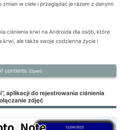
ub zmian w ciele i przeglądać je razem z danymi
ia ciśnienia krwi na Androida dla osób, które
a krwi, ale także swoje codzienne życie i
of contents
, aplikacji do rejestrowania ciśnienia krwi
”, aplikacji do rejestrowania ciśnienia
anie zdjęć
ołączanie zdjęć
 zapisów ciśnienia krwi
erza jako część swojego zapisu
isów ciśnienia krwi