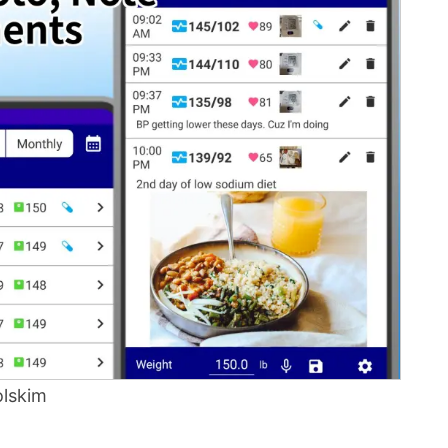
kacji do rejestrowania ciśnienia krwi ze
dołączania zdjęć za darmo?
zdjęć do zapisów ciśnienia krwi?
enia krwi na Androida z zapisywaniem zdjęć
krwi oparte na zdjęciach na Androidzie za
olskim