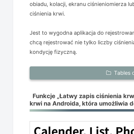
obiadu, kolacji, ekranu ciśnieniomierza l
ciśnienia krwi.
Jest to wygodna aplikacja do rejestrowan
chcą rejestrować nie tylko liczby ciśnieni
kondycję fizyczną.
Tables 
Funkcje „Łatwy zapis ciśnienia krwi”
Funkcje „Łatwy zapis ciśnienia krwi
na Androida, która umożliwia dołącz
krwi na Androida, która umożliwia d
Dołącz zdjęcia posiłków do swoich
Zapisz zdjęcia ekranu ciśnieniomi
Dołącz zdjęcia do poprzednich zap