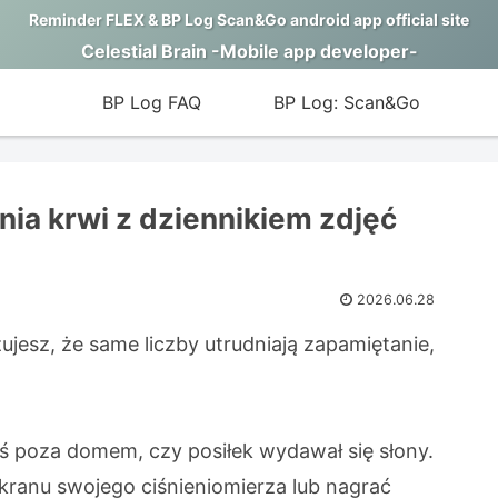
Reminder FLEX & BP Log Scan&Go android app official site
Celestial Brain -Mobile app developer-
BP Log FAQ
BP Log: Scan&Go
nia krwi z dziennikiem zdjęć
2026.06.28
ujesz, że same liczby utrudniają zapamiętanie,
łeś poza domem, czy posiłek wydawał się słony.
kranu swojego ciśnieniomierza lub nagrać