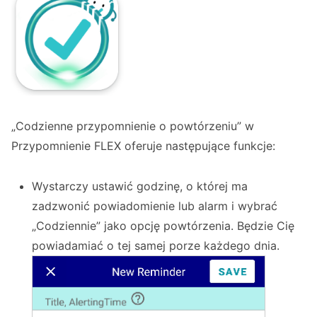
przypomnienia są przydatne
Zarządzanie codziennymi rutynami
Używanie go jako sygnału czasu
Jeśli chcesz być powiadamiany na czas
każdego dnia
„Codzienne przypomnienie o powtórzeniu” w
Przypomnienie FLEX oferuje następujące funkcje:
Wystarczy ustawić godzinę, o której ma
zadzwonić powiadomienie lub alarm i wybrać
„Codziennie” jako opcję powtórzenia. Będzie Cię
powiadamiać o tej samej porze każdego dnia.