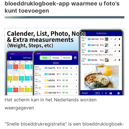
bloeddruklogboek-app waarmee u foto’s
Voeg maaltijdfoto’s toe aan uw
kunt toevoegen
bloeddrukgegevens
Sla foto’s van het scherm van uw
bloeddrukmeter op als onderdeel van uw
registratie
Voeg foto’s toe aan eerdere
bloeddrukgegevens
V&A over bloeddruklogboek-apps met foto’s
V. Kan ik de functie voor het toevoegen van
foto’s gratis gebruiken?
V. Hoeveel foto’s kan ik vastleggen?
Het scherm kan in het Nederlands worden
V. Wat zijn de voordelen van het toevoegen
weergegeven
van foto’s aan bloeddrukgegevens?
Deze Android-bloeddruklogboek-app met
“Snelle bloeddrukregistratie” is een bloeddruklogboek-