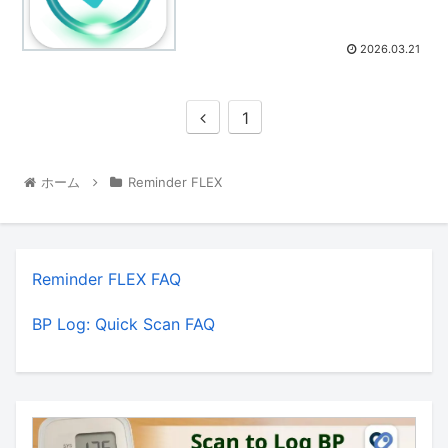
2026.03.21
1
ホーム
Reminder FLEX
Reminder FLEX FAQ
BP Log: Quick Scan FAQ