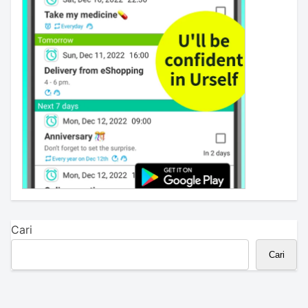
Cari
Cari