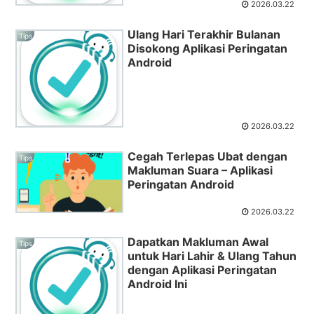
2026.03.22
Ulang Hari Terakhir Bulanan
Tips
Disokong Aplikasi Peringatan
Android
2026.03.22
Cegah Terlepas Ubat dengan
Tips
Makluman Suara – Aplikasi
Peringatan Android
2026.03.22
Dapatkan Makluman Awal
Tips
untuk Hari Lahir & Ulang Tahun
dengan Aplikasi Peringatan
Android Ini