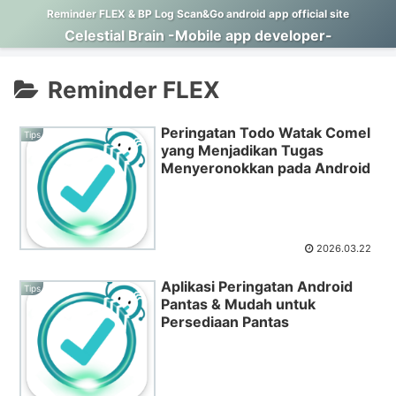
Reminder FLEX & BP Log Scan&Go android app official site
Celestial Brain -Mobile app developer-
Reminder FLEX
Peringatan Todo Watak Comel
Tips
yang Menjadikan Tugas
Menyeronokkan pada Android
2026.03.22
Aplikasi Peringatan Android
Tips
Pantas & Mudah untuk
Persediaan Pantas