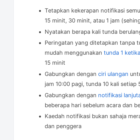
Peringatan berulang untuk tugasan
Tetapkan kekerapan notifikasi semula
Beri notifikasi semula setiap 1 m
15 minit, 30 minit, atau 1 jam (sehi
semasa memasak
Nyatakan berapa kali tunda berulan
Notifikasi semula 1 ketikan apabil
Peringatan yang ditetapkan tanpa t
Aplikasi Peringatan Berterusan un
mudah menggunakan
tunda 1 ketik
15 minit
Gabungkan dengan
ciri ulangan
untu
jam 10:00 pagi, tunda 10 kali setiap 
Gabungkan dengan
notifikasi lanj
beberapa hari sebelum acara dan beru
Kaedah notifikasi bukan sahaja mera
dan penggera