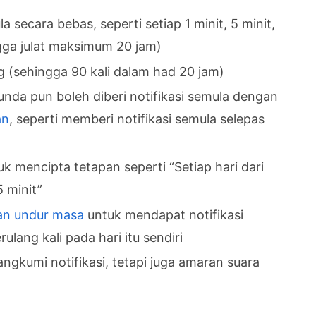
 yang mesti diselesaikan pada hari itu
 secara bebas, seperti setiap 1 minit, 5 minit,
init untuk mengelakkan makanan hangus
ngga julat maksimum 20 jam)
g (sehingga 90 kali dalam had 20 jam)
a tangan anda sibuk
unda pun boleh diberi notifikasi semula dengan
tuk Orang yang Mudah Lupa
an
, seperti memberi notifikasi semula selepas
k mencipta tetapan seperti “Setiap hari dari
5 minit”
utan undur masa
untuk mendapat notifikasi
lang kali pada hari itu sendiri
ngkumi notifikasi, tetapi juga amaran suara