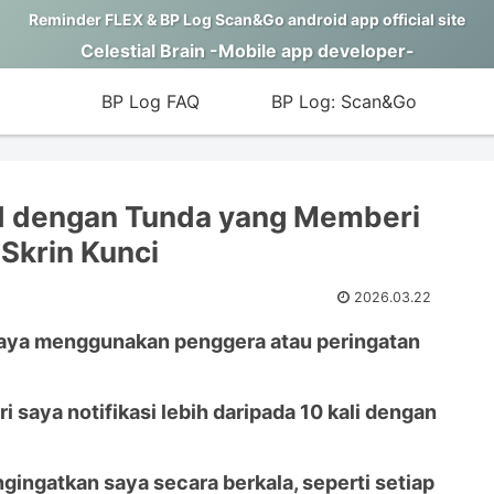
Reminder FLEX & BP Log Scan&Go android app official site
Celestial Brain -Mobile app developer-
BP Log FAQ
BP Log: Scan&Go
id dengan Tunda yang Memberi
 Skrin Kunci
2026.03.22
saya menggunakan penggera atau peringatan
 saya notifikasi lebih daripada 10 kali dengan
gingatkan saya secara berkala, seperti setiap