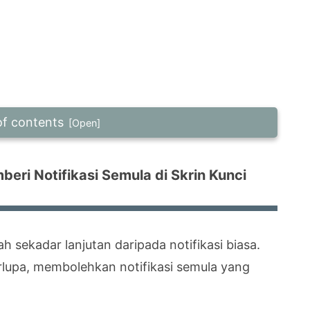
of contents
eri Notifikasi Semula di Skrin Kunci
beri Notifikasi Semula di Skrin Kunci
ulang sehingga saya menghentikan tunda?
h sekadar lanjutan daripada notifikasi biasa.
rlupa, membolehkan notifikasi semula yang
gan notifikasi yang berterusan