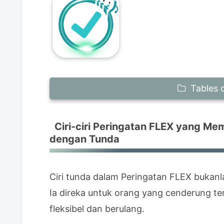
Tables 
Ciri-ciri Peringatan FLEX yang Memb
Ciri-ciri Peringatan FLEX yang Mem
dengan Tunda
dengan Tunda
Soalan Lazim Mengenai Tunda
S. Bolehkah notifikasi terus ber
Ciri tunda dalam Peringatan FLEX bukanla
Contoh Penggunaan Tunda
Ia direka untuk orang yang cenderung te
Cegah terlupa mengambil ubat den
fleksibel dan berulang.