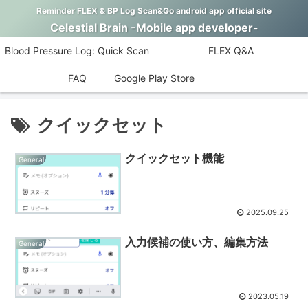
Reminder FLEX & BP Log Scan&Go android app official site
Celestial Brain -Mobile app developer-
Blood Pressure Log: Quick Scan
FLEX Q&A
FAQ
Google Play Store
クイックセット
クイックセット機能
General
2025.09.25
入力候補の使い方、編集方法
General
2023.05.19