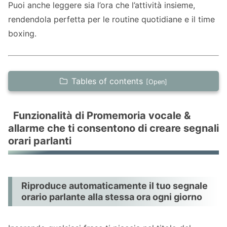
Puoi anche leggere sia l’ora che l’attività insieme,
rendendola perfetta per le routine quotidiane e il time
boxing.
Tables of contents
Funzionalità di Promemoria vocale & allarme
che ti consentono di creare segnali orari
Funzionalità di Promemoria vocale &
allarme che ti consentono di creare segnali
parlanti
orari parlanti
Riproduce automaticamente il tuo segnale
orario parlante alla stessa ora ogni giorno
Legge sia l’ora che l’attività, perfetto per
Riproduce automaticamente il tuo segnale
costruire routine
orario parlante alla stessa ora ogni giorno
Scegli tra voce, notifica o allarme
Opzioni di ripetizione flessibili, come solo