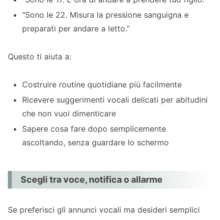
Per automatizzare le routine quotidiane
“Sono le 22. Misura la pressione sanguigna e
Per ricordare ai membri della famiglia
preparati per andare a letto.”
Conclusione Se stai cercando un’app di
segnale orario parlante, prova Promemoria
Questo ti aiuta a:
vocale & allarme
Costruire routine quotidiane più facilmente
Ricevere suggerimenti vocali delicati per abitudini
che non vuoi dimenticare
Sapere cosa fare dopo semplicemente
ascoltando, senza guardare lo schermo
Scegli tra voce, notifica o allarme
Se preferisci gli annunci vocali ma desideri semplici