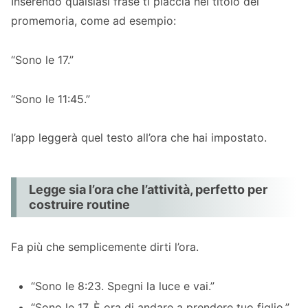
Inserendo qualsiasi frase ti piaccia nel titolo del
nei giorni feriali
promemoria, come ad esempio:
Legge l’ora senza ritardi
Può leggere ad alta voce anche in modalità
“Sono le 17.”
silenziosa
“Sono le 11:45.”
FAQ sul segnale orario parlante
D: È gratuito?
l’app leggerà quel testo all’ora che hai impostato.
D: Posso modificare liberamente il
contenuto dell’annuncio orario?
D: Leggerà ad alta voce anche quando lo
Legge sia l’ora che l’attività, perfetto per
schermo è spento?
costruire routine
D: Posso usare solo notifiche o allarmi?
Fa più che semplicemente dirti l’ora.
Casi d’uso per i segnali orari parlanti
Per la gestione del tempo quotidiana o il
“Sono le 8:23. Spegni la luce e vai.”
time boxing
“Sono le 17. È ora di andare a prendere tuo figlio.”