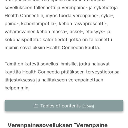
sovellukseen tallennettuja verenpaine- ja syketietoja
Health Connectiin, myös tuoda verenpaine-, syke-,
paino-, kehonlämpötila-, kehon rasvaprosentti-,
vähärasvainen kehon massa-, askel-, etäisyys- ja
kokonaispoltetut kaloritiedot, jotka on tallennettu
muihin sovelluksiin Health Connectin kautta.
Tämä on kätevä sovellus ihmisille, jotka haluavat
käyttää Health Connectia pitääkseen terveystietonsa
järjestyksessä ja hallitakseen verenpainettaan
helpommin.
Tables of contents
Verenpainesovelluksen ”Verenpaine
automaatti kirjaus”, joka tukee Health
Verenpainesovelluksen ”Verenpaine