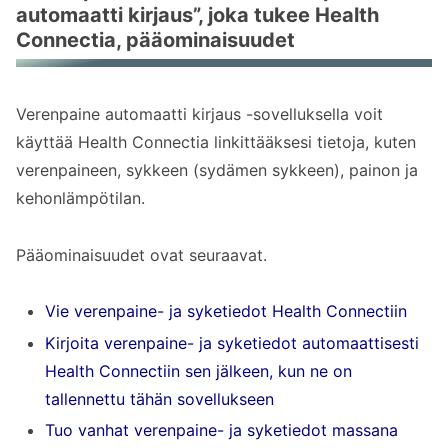
automaatti kirjaus”, joka tukee Health
Connectia, pääominaisuudet
Connectia, pääominaisuudet
Vie verenpaine- ja syketiedot Health
Connectiin
Verenpaine automaatti kirjaus -sovelluksella voit
Tuo verenpaine-, syke- ja sydämen
käyttää Health Connectia linkittääksesi tietoja, kuten
syketiedot muista sovelluksista Health
verenpaineen, sykkeen (sydämen sykkeen), painon ja
Connectin kautta
kehonlämpötilan.
Tuo kehonlämpötila, paino, kehon
rasvaprosentti, askeleet ja paljon muuta
Pääominaisuudet ovat seuraavat.
Health Connectista
Vie verenpaine- ja syketiedot Health Connectiin
Näytä verenpaine yhdessä painon,
Kirjoita verenpaine- ja syketiedot automaattisesti
kehonlämpötilan ja askelten kanssa
Health Connectiin sen jälkeen, kun ne on
kaavioissa
tallennettu tähän sovellukseen
Health Connect -verenpainesovelluksen
Tuo vanhat verenpaine- ja syketiedot massana
usein kysytyt kysymykset