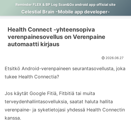
Reminder FLEX & BP Log Scan&Go android app official site
Celestial Brain -Mobile app developer-
Health Connect -yhteensopiva
verenpainesovellus on Verenpaine
automaatti kirjaus
2026.06.27
Etsitkö Android-verenpaineen seurantasovellusta, joka
tukee Health Connectia?
Jos käytät Google Fitiä, Fitbitiä tai muita
terveydenhallintasovelluksia, saatat haluta hallita
verenpaine- ja syketietojasi yhdessä Health Connectin
kanssa.