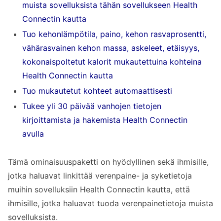
muista sovelluksista tähän sovellukseen Health
K. Voinko käyttää Health Connect -
Connectin kautta
ominaisuuksia ilmaiseksi?
Tuo kehonlämpötila, paino, kehon rasvaprosentti,
K. Voinko tuoda tietoja painosovelluksesta
vähärasvainen kehon massa, askeleet, etäisyys,
tai kehonlämpötilasovelluksesta Verenpaine
kokonaispoltetut kalorit mukautettuina kohteina
automaatti kirjaus -sovellukseen?
Health Connectin kautta
Suositellaan kaikille, jotka etsivät Health
Tuo mukautetut kohteet automaattisesti
Connectia tukevaa verenpainesovellusta
Tukee yli 30 päivää vanhojen tietojen
kirjoittamista ja hakemista Health Connectin
avulla
Tämä ominaisuuspaketti on hyödyllinen sekä ihmisille,
jotka haluavat linkittää verenpaine- ja syketietoja
muihin sovelluksiin Health Connectin kautta, että
ihmisille, jotka haluavat tuoda verenpainetietoja muista
sovelluksista.