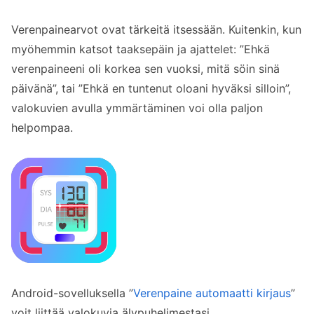
Verenpainearvot ovat tärkeitä itsessään. Kuitenkin, kun
myöhemmin katsot taaksepäin ja ajattelet: ”Ehkä
verenpaineeni oli korkea sen vuoksi, mitä söin sinä
päivänä”, tai ”Ehkä en tuntenut oloani hyväksi silloin”,
valokuvien avulla ymmärtäminen voi olla paljon
helpompaa.
Android-sovelluksella ”
Verenpaine automaatti kirjaus
”
voit liittää valokuvia älypuhelimestasi