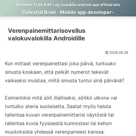
Reminder FLEX & BP Log Scan&Go android app official site
Celestial Brain -Mobile app developer-
Verenpainemittarisovellus
valokuvalokilla Androidille
2026.06.28
Kun mittaat verenpainettasi joka päivä, tuntuuko
sinusta koskaan, että pelkät numerot tekevät
vaikeaksi muistaa, miltä sinusta tuntui sinä päivänä?
Esimerkiksi mitä söit illalliseksi, söitkö ulkona vai
tuntuiko ateria suolaiselta. Saatat myös haluta
tallentaa kuvan verenpainemittarisi näytöstä tai
tallentaa kuvia fyysisestä kunnostasi tai kehon
muutoksista yhdessä verenpaineesi kanssa.