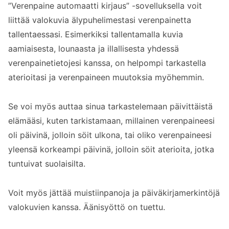
”Verenpaine automaatti kirjaus” -sovelluksella voit
liittää valokuvia älypuhelimestasi verenpainetta
tallentaessasi. Esimerkiksi tallentamalla kuvia
aamiaisesta, lounaasta ja illallisesta yhdessä
verenpainetietojesi kanssa, on helpompi tarkastella
aterioitasi ja verenpaineen muutoksia myöhemmin.
Se voi myös auttaa sinua tarkastelemaan päivittäistä
elämääsi, kuten tarkistamaan, millainen verenpaineesi
oli päivinä, jolloin söit ulkona, tai oliko verenpaineesi
yleensä korkeampi päivinä, jolloin söit aterioita, jotka
tuntuivat suolaisilta.
Voit myös jättää muistiinpanoja ja päiväkirjamerkintöjä
valokuvien kanssa. Äänisyöttö on tuettu.