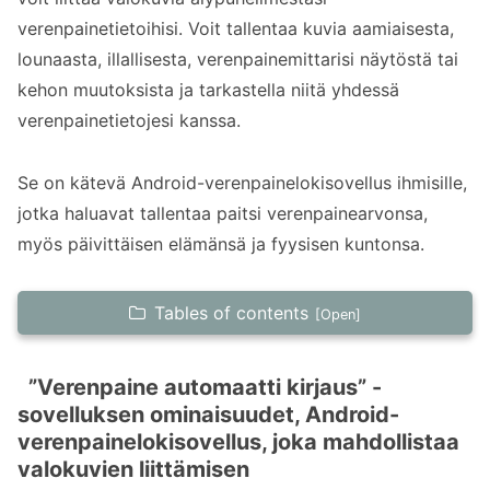
verenpainetietoihisi. Voit tallentaa kuvia aamiaisesta,
lounaasta, illallisesta, verenpainemittarisi näytöstä tai
kehon muutoksista ja tarkastella niitä yhdessä
verenpainetietojesi kanssa.
Se on kätevä Android-verenpainelokisovellus ihmisille,
jotka haluavat tallentaa paitsi verenpainearvonsa,
myös päivittäisen elämänsä ja fyysisen kuntonsa.
Tables of contents
”Verenpaine automaatti kirjaus” -sovelluksen
ominaisuudet, Android-
”Verenpaine automaatti kirjaus” -
sovelluksen ominaisuudet, Android-
verenpainelokisovellus, joka mahdollistaa
verenpainelokisovellus, joka mahdollistaa
valokuvien liittämisen
valokuvien liittämisen
Liitä ateriavalokuvia verenpainetietoihisi