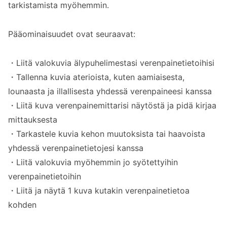
tarkistamista myöhemmin.
Aloita valokuvapohjainen verenpaineen
tallennus Androidilla Verenpaine automaatti
Pääominaisuudet ovat seuraavat:
kirjaus -sovelluksella
・Liitä valokuvia älypuhelimestasi verenpainetietoihisi
・Tallenna kuvia aterioista, kuten aamiaisesta,
lounaasta ja illallisesta yhdessä verenpaineesi kanssa
・Liitä kuva verenpainemittarisi näytöstä ja pidä kirjaa
mittauksesta
・Tarkastele kuvia kehon muutoksista tai haavoista
yhdessä verenpainetietojesi kanssa
・Liitä valokuvia myöhemmin jo syötettyihin
verenpainetietoihin
・Liitä ja näytä 1 kuva kutakin verenpainetietoa
kohden