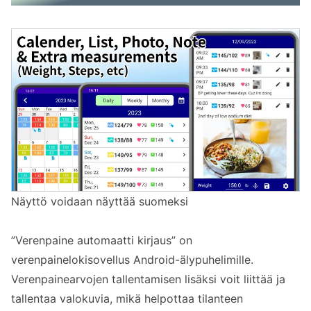
Tallenna kuvia verenpainemittarisi näytöstä
osana tietuettasi
Liitä valokuvia aiempiin verenpainetietoihin
Kysymyksiä ja vastauksia
verenpainelokisovelluksista valokuvien
kanssa
K. Voinko käyttää valokuvien
liittämisominaisuutta ilmaiseksi?
K. Kuinka monta valokuvaa voin tallentaa?
Näyttö voidaan näyttää suomeksi
K. Mitä hyötyä on valokuvien liittämisestä
verenpainetietoihin?
”Verenpaine automaatti kirjaus” on
Tämä Android-verenpainelokisovellus
verenpainelokisovellus Android-älypuhelimille.
valokuvien tallennuksella on suositeltava
Verenpainearvojen tallentamisen lisäksi voit liittää ja
sinulle, jos…
tallentaa valokuvia, mikä helpottaa tilanteen