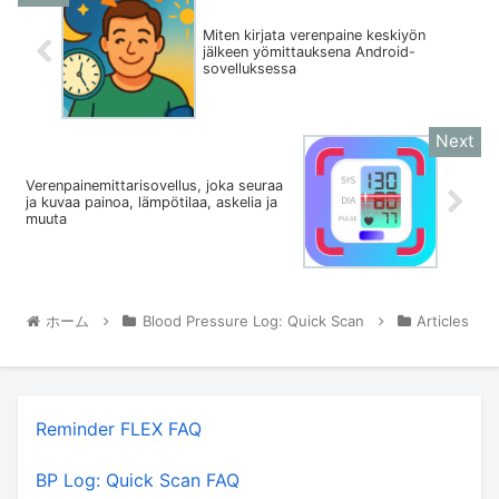
Miten kirjata verenpaine keskiyön
jälkeen yömittauksena Android-
sovelluksessa
Verenpainemittarisovellus, joka seuraa
ja kuvaa painoa, lämpötilaa, askelia ja
muuta
ホーム
Blood Pressure Log: Quick Scan
Articles
Reminder FLEX FAQ
BP Log: Quick Scan FAQ