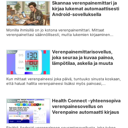
Skannaa verenpainemittari ja
Articles
kirjaa lukemat automaattisesti
Android-sovelluksella
Monilla ihmisillä on jo kotona verenpainemittari. Mittaat
verenpainettasi säännöllisesti, mutta lukemien kirjaaminen...
Verenpainemittarisovellus,
Articles
joka seuraa ja kuvaa painoa,
lämpötilaa, askelia ja muuta
Kun mittaat verenpaineesi joka päivä, tuntuuko sinusta koskaan,
että haluat hallita verenpaineesi lisäksi myös painoasi,...
Health Connect -yhteensopiva
Articles
verenpainesovellus on
Verenpaine automaatti kirjaus
Etsitkö Android-verenpaineen seurantasovellusta, joka tukee