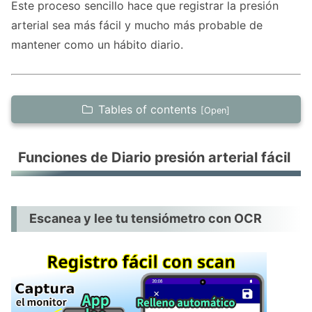
Este proceso sencillo hace que registrar la presión
arterial sea más fácil y mucho más probable de
mantener como un hábito diario.
Tables of contents
Funciones de Diario presión arterial fácil
Funciones de Diario presión arterial fácil
Escanea y lee tu tensiómetro con OCR
Compatible con muchas marcas de
tensiómetros
Escanea y lee tu tensiómetro con OCR
Registra múltiples mediciones cuando te
midas
Sigue y analiza las tendencias de tu presión
arterial
Registro flexible con datos adicionales