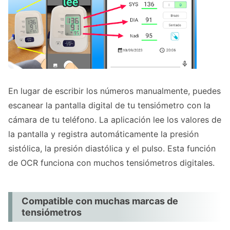
Integración con Health Connect
Vista de calendario y lista
Exporta tus datos cuando lo necesites
Indicadores de color según las guías de la
OMS
Copia de seguridad y restauración de datos
En lugar de escribir los números manualmente, puedes
Añade fotos y notas a tus registros
escanear la pantalla digital de tu tensiómetro con la
cámara de tu teléfono. La aplicación lee los valores de
Preguntas frecuentes
la pantalla y registra automáticamente la presión
Empieza a registrar tu presión arterial de
sistólica, la presión diastólica y el pulso. Esta función
forma sencilla
de OCR funciona con muchos tensiómetros digitales.
Compatible con muchas marcas de
tensiómetros