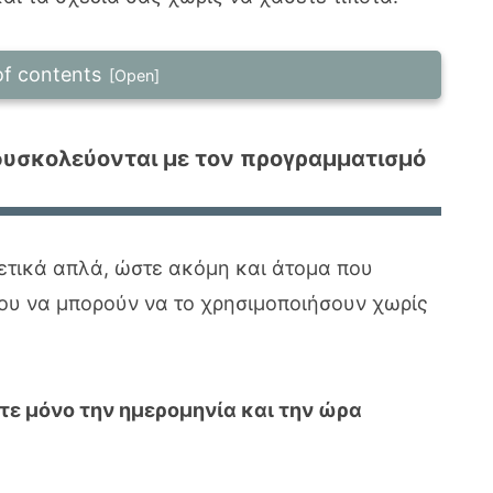
of contents
δυσκολεύονται με τον προγραμματισμό –
 δυσκολεύονται με τον προγραμματισμό
 FLEX για άτομα που δυσκολεύονται με
ετικά απλά, ώστε ακόμη και άτομα που
την εφαρμογή με μία πρόταση;
ου να μπορούν να το χρησιμοποιήσουν χωρίς
 στη δουλειά όπου δεν μπορώ να κάνω
 ακολουθήσω τη διαχείριση εργασιών
τε μόνο την ημερομηνία και την ώρα
der FLEX σε διαφορετικές καταστάσεις
ς