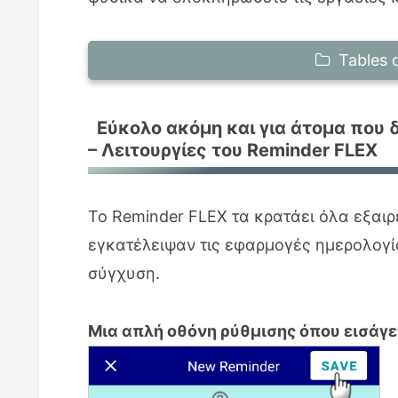
Tables 
Εύκολο ακόμη και για άτομα που 
Εύκολο ακόμη και για άτομα που
Λειτουργίες του Reminder FLEX
– Λειτουργίες του Reminder FLEX
Συχνές Ερωτήσεις για το Reminder
τον προγραμματισμό
Το Reminder FLEX τα κρατάει όλα εξαιρ
Ερ.: Πώς θα περιγράφατε αυτήν 
εγκατέλειψαν τις εφαρμογές ημερολογί
Ερ.: Μπορώ να τη χρησιμοποιήσω
σύγχυση.
δυνατούς ήχους;
Ερ.: Έχω ΔΕΠΥ και δεν μπορώ να
Μια απλή οθόνη ρύθμισης όπου εισάγε
Πώς να χρησιμοποιήσετε το Remin
Για διαχείριση εργασιών εργασία