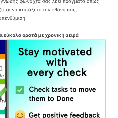
νάγνωσης φωναχτά σας λέει πράγματα όπως
εται να κοιτάξετε την οθόνη σας,
υπενθύμιση.
αι εύκολα ορατά με χρονική σειρά