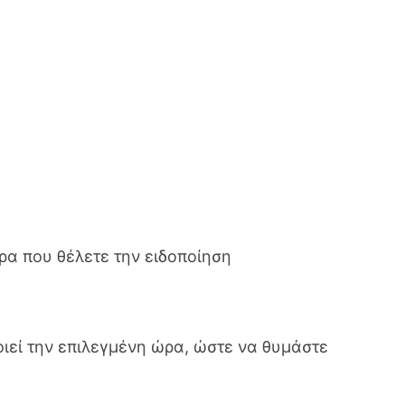
ντεβού
 βοηθά να διαχειριστείτε το πρόγραμμά
ρα που θέλετε την ειδοποίηση
οιεί την επιλεγμένη ώρα, ώστε να θυμάστε