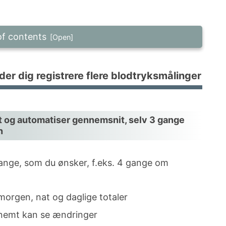
of contents
er dig registrere flere blodtryksmålinger
der dig registrere flere blodtryksmålinger
helst og automatiser gennemsnit, selv 3
 om natten
lst uden tidsbegrænsninger
st og automatiser gennemsnit, selv 3 gange
nstre og højre arm separat
n
 at scanne din blodtryksmåler
gange, som du ønsker, f.eks. 4 gange om
orgen, nat og daglige totaler
sig selv?
 nemt kan se ændringer