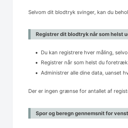
Anbefales til folk som dig
Selvom dit blodtryk svinger, kan du beho
Resumé: Gør sporing af flere blodtr
Registrer dit blodtryk når som helst
Du kan registrere hver måling, selvo
Registrer når som helst du foretrækk
Administrer alle dine data, uanset h
Der er ingen grænse for antallet af regis
Spor og beregn gennemsnit for venst