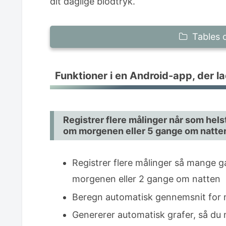
dit daglige blodtryk.
Tables 
Funktioner i en Android-app, der lad
Funktioner i en Android-app, der la
Registrer flere målinger når som 
gange om morgenen eller 5 gange
Registrer dit blodtryk når som he
Registrer flere målinger når som hel
Spor og beregn gennemsnit for ve
om morgenen eller 5 gange om natte
Registrer automatisk målinger ved
Registrer flere målinger så mange 
Ofte stillede spørgsmål (Q&A)
morgenen eller 2 gange om natten
Q. Er denne app gratis at bruge?
Beregn automatisk gennemsnit for m
Q. Kan appen måle blodtrykket af 
Genererer automatisk grafer, så du