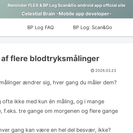
Reminder FLEX & BP Log Scan&Go android app official site
Celestial Brain -Mobile app developer-
BP Log FAQ
BP Log: Scan&Go
 af flere blodtryksmålinger
2026.03.23
ksmålinger ændrer sig, hver gang du måler dem?
sig ofte ikke med kun én måling, og i mange
ge, f.eks. tre gange om morgenen og flere gange
 hver gang kan være en hel del besvær, ikke?