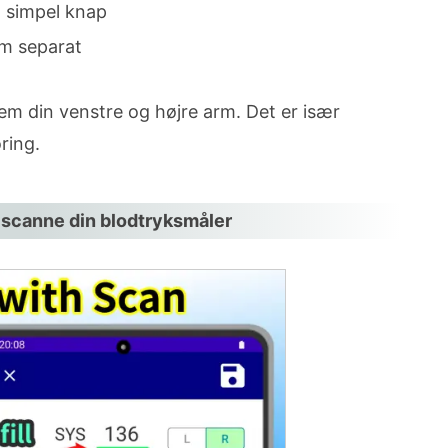
n simpel knap
rm separat
llem din venstre og højre arm. Det er især
ring.
 scanne din blodtryksmåler