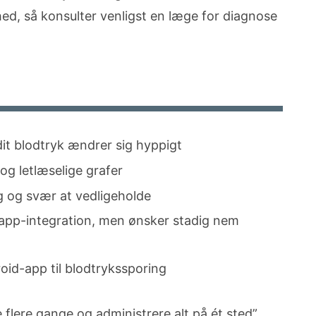
hed, så konsulter venligst en læge for diagnose
i dit blodtryk ændrer sig hyppigt
g letlæselige grafer
g og svær at vedligeholde
app-integration, men ønsker stadig nem
oid-app til blodtrykssporing
e flere gange og administrere alt på ét sted”.