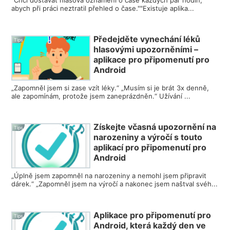
abych při práci neztratil přehled o čase.""Existuje aplika...
Předejděte vynechání léků
Tips
hlasovými upozorněními –
aplikace pro připomenutí pro
Android
„Zapomněl jsem si zase vzít léky.“ „Musím si je brát 3x denně,
ale zapomínám, protože jsem zaneprázdněn.“ Užívání ...
Získejte včasná upozornění na
Tips
narozeniny a výročí s touto
aplikací pro připomenutí pro
Android
„Úplně jsem zapomněl na narozeniny a nemohl jsem připravit
dárek.“ „Zapomněl jsem na výročí a nakonec jsem naštval svéh...
Aplikace pro připomenutí pro
Tips
Android, která každý den ve