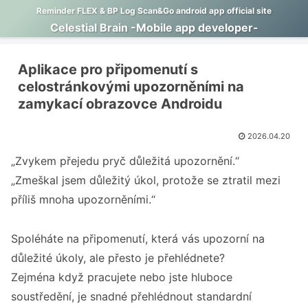
Reminder FLEX & BP Log Scan&Go android app official site
Celestial Brain -Mobile app developer-
Aplikace pro připomenutí s
celostránkovými upozorněními na
zamykací obrazovce Androidu
2026.04.20
„Zvykem přejedu pryč důležitá upozornění.“
„Zmeškal jsem důležitý úkol, protože se ztratil mezi
příliš mnoha upozorněními.“
Spoléháte na připomenutí, která vás upozorní na
důležité úkoly, ale přesto je přehlédnete?
Zejména když pracujete nebo jste hluboce
soustředění, je snadné přehlédnout standardní