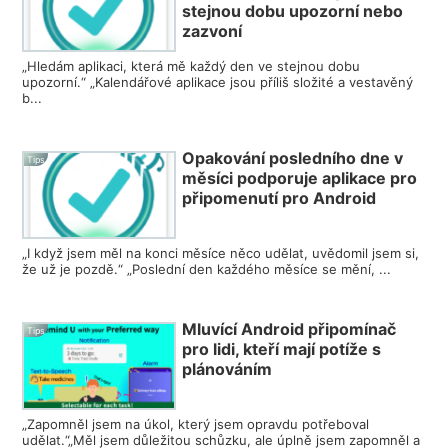
stejnou dobu upozorní nebo
zazvoní
„Hledám aplikaci, která mě každý den ve stejnou dobu
upozorní.“ „Kalendářové aplikace jsou příliš složité a vestavěný
b...
Opakování posledního dne v
Tips
měsíci podporuje aplikace pro
připomenutí pro Android
„I když jsem měl na konci měsíce něco udělat, uvědomil jsem si,
že už je pozdě.“ „Poslední den každého měsíce se mění, ...
Mluvící Android připomínač
Tips
pro lidi, kteří mají potíže s
plánováním
„Zapomněl jsem na úkol, který jsem opravdu potřeboval
udělat.“„Měl jsem důležitou schůzku, ale úplně jsem zapomněl a