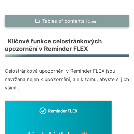
Tables of contents
Klíčové funkce celostránkových upozornění v
Reminder FLEX
Klíčové funkce celostránkových
upozornění v Reminder FLEX
Často kladené dotazy k celostránkovým
upozorněním Reminder FLEX (FAQ)
Celostránková upozornění v Reminder FLEX jsou
Případy použití podle scénáře
navržena nejen k upozornění, ale k tomu, abyste si jich
1. Když potřebujete něco zaznamenat bez
všimli.
zvuku v práci
2. Správa úkolů pro lidi, kteří mají tendenci
přehlížet upozornění (např. s ADHD)
Shrnutí