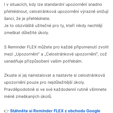
I v situacích, kdy lze standardní upozornění snadno
přehlédnout, celostránková upozornění výrazně snižují
šanci, že je přehlédnete.
Je to obzvláště užitečné pro ty, kteří nikdy nechtějí
zmeškat důležité úkoly.
S Reminder FLEX můžete pro každé připomenutí zvolit
mezi „Upozornění“ a „Celostránkové upozornění“, což
usnadňuje přizpůsobení vašim potřebám.
Zkuste si jej nainstalovat a nastavte si celostránková
upozornění pouze pro nejdůležitější úkoly.
Pravděpodobně si ve své každodenní rutině všimnete
méně zmeškaných úkolů.
👉
Stáhněte si Reminder FLEX z obchodu Google