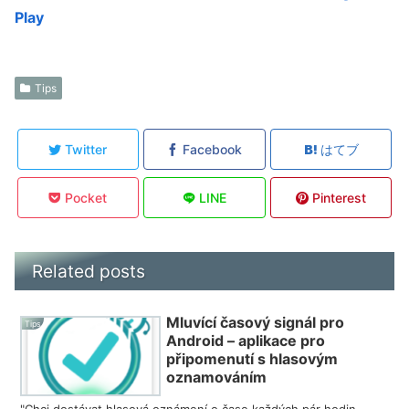
Play
Tips
Twitter
Facebook
はてブ
Pocket
LINE
Pinterest
Related posts
Mluvící časový signál pro
Tips
Android – aplikace pro
připomenutí s hlasovým
oznamováním
"Chci dostávat hlasová oznámení o čase každých pár hodin,