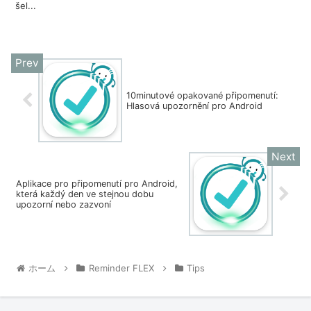
šel...
10minutové opakované připomenutí:
Hlasová upozornění pro Android
Aplikace pro připomenutí pro Android,
která každý den ve stejnou dobu
upozorní nebo zazvoní
ホーム
Reminder FLEX
Tips