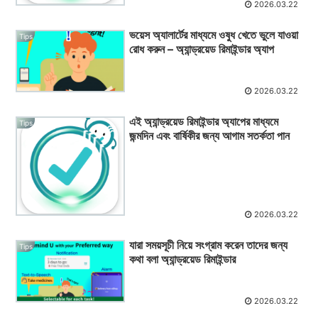
2026.03.22
ভয়েস অ্যালার্টের মাধ্যমে ওষুধ খেতে ভুলে যাওয়া
Tips
রোধ করুন – অ্যান্ড্রয়েড রিমাইন্ডার অ্যাপ
2026.03.22
এই অ্যান্ড্রয়েড রিমাইন্ডার অ্যাপের মাধ্যমে
Tips
জন্মদিন এবং বার্ষিকীর জন্য আগাম সতর্কতা পান
2026.03.22
যারা সময়সূচী নিয়ে সংগ্রাম করেন তাদের জন্য
Tips
কথা বলা অ্যান্ড্রয়েড রিমাইন্ডার
2026.03.22