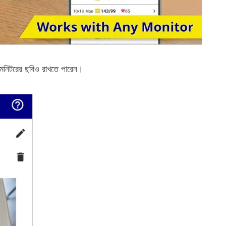
র মনিটরের ছবিও রাখতে পারেন।